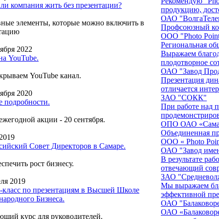
Рекомендую "Pho
ли компания жить без презентации?
продукцию, дост
ОАО "ВолгаТеле
ые элементы, которые можно включить в
Профсоюзный ком
тацию
ООО "Photo Point
Региональная об
тября 2022
Выражаем благода
на YouTube.
плодотворное сот
ОАО "Завод Про
рываем YouTube канал.
Презентация дин
отличается интер
тября 2020
ЗАО "СОКК"
е подробности.
При работе над 
продемонстриров
ежегодной акции - 20 сентября.
ОПО ОАО «Самар
Объединенная пр
 2019
ООО « Photo Poin
сийский Совет Директоров в Самаре.
ОАО "Завод име
В результате раб
еспечить рост бизнесу.
отвечающий сов
ЗАО "Средневолж
еля 2019
Мы выражаем благ
-класс по презентациям в Высшей Школе
эффективной през
ародного Бизнеса.
ОАО "Балаковор
ОАО «Балаковоре
щий курс для руководителей.