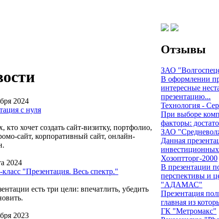
Отзывы
ЗАО "Волгоспец
вости
В оформлении пр
интересные нест
презентацию...
ября 2024
Технология - Се
тация с нуля
При выборе комп
факторы: достато
, кто хочет создать сайт-визитку, портфолио,
ЗАО "Средневолж
промо-сайт, корпоративный сайт, онлайн-
Данная презента
н.
инвестиционных 
Хозоптторг-2000
та 2024
В презентации по
-класс "Презентация. Весь спектр."
перспективы и це
"АДАМАС"
ентации есть три цели: впечатлить, убедить
Презентация пол
новить.
главная из котор
ГК "Метромакс"
абря 2023