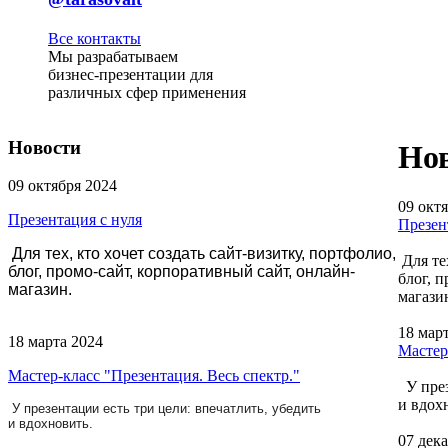
Все контакты
Мы разрабатываем
бизнес-презентации для
различных сфер применения
Новости
Но
09 октября 2024
09 окт
Презентация с нуля
Презен
Для тех, кто хочет создать сайт-визитку, портфолио,
Для тех
блог, промо-сайт, корпоративный сайт, онлайн-
блог, 
магазин.
магази
18 мар
18 марта 2024
Мастер
Мастер-класс "Презентация. Весь спектр."
У през
и вдох
У презентации есть три цели: впечатлить, убедить
и вдохновить.
07 дек