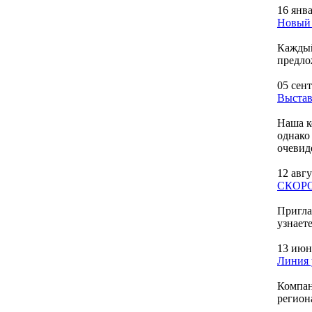
16 янв
Новый 
Каждый
предло
05 сен
Выстав
Наша к
однако
очевид
12 авгу
СКОРО!
Пригла
узнает
13 июн
Линия 
Компан
регион