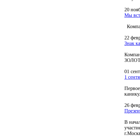
20 ноя
Мы вст
Компан
22 фев
Знак к
Компан
ЗОЛО
01 сен
1 сент
Первое
канику
26 фев
Презен
В нача
участи
г.Моск