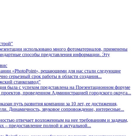
строй"
езентации использовано много фотоматериалов, применены
андартные способы представления информации. Эту
рвис
ании «PhotoPoint», решающими для нас стали следующие
чно серьезный срок работы в области создания...
ский станкозавод"
ция была с успехом представлена на Презентационном форуме
проектов, проведенном Администрацией городского округа...
казан путь развития компании за 10 лет, ее достижения,
ли. Динамичность, звуковое сопровождение, интересные...
ностью отвечает возложенным на нее требованиям и задачам,
ых – предоставление полной и актуальной...