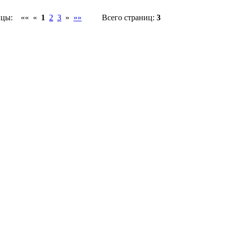
ицы:
«« «
1
2
3
»
»»
Всего страниц:
3