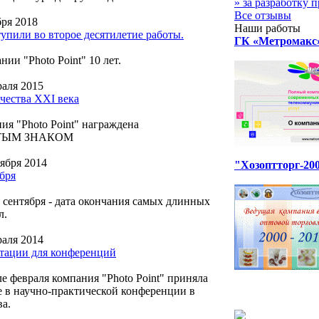
» за разработку 
Все отзывы
бря 2018
Наши работы
упили во второе десятилетие работы.
ГК «Метромакс
ии "Photo Point" 10 лет.
раля 2015
ачества XXI века
ия "Photo Point" награждена
ТЫМ ЗНАКОМ
тября 2014
"Хозоптторг-20
ября
 сентября - дата окончания самых длинных
л.
раля 2014
тации для конференций
ле февраля компания "Photo Point" приняла
е в научно-практической конференции в
ва.