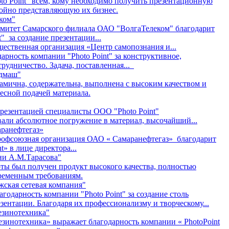
to Point" всем, кому необходимо получить презентационную
ойно представляющую их бизнес.
ком"
итет Самарского филиала ОАО "ВолгаТелеком" благодарит
" за создание презентации...
щественная организация «Центр самопознания и...
рность компании "Photo Point" за конструктивное,
рудничество. Задача, поставленная...
дмаш"
амична, содержательна, выполнена с высоким качеством и
есной подачей материала.
презентацией специалисты ООО "Photo Point"
али абсолютное погружение в материал, высочайший...
анефтегаз»
офсоюзная организация ОАО « Самаранефтегаз» благодарит
t» в лице директора...
ни А.М.Тарасова"
оты был получен продукт высокого качества, полностью
ременным требованиям.
ская сетевая компания"
одарность компании "Photo Point" за создание столь
ентации. Благодаря их профессионализму и творческому...
езинотехника"
зинотехника» выражает благодарность компании « PhotoPoint