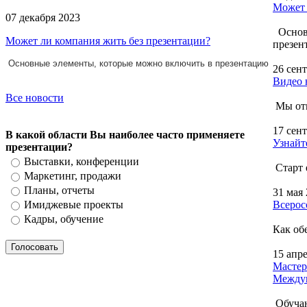
Может 
07 декабря 2023
Основн
Может ли компания жить без презентации?
презен
Основные элементы, которые можно включить в презентацию
26 сен
Видео 
Все новости
Мы отк
17 сен
В какой области Вы наиболее часто применяете
Узнайт
презентации?
Выставки, конференции
Старт 
Маркетинг, продажи
Планы, отчеты
31 мая
Всерос
Имиджевые проекты
Кадры, обучение
Как об
15 апр
Мастер
Междун
Обучаю