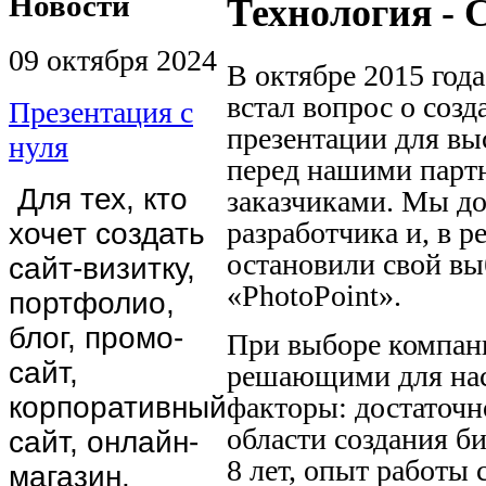
Новости
Технология - 
09 октября 2024
В октябре 2015 год
встал вопрос о соз
Презентация с
презентации для вы
нуля
перед нашими парт
Для тех, кто
заказчиками. Мы до
разработчика и, в р
хочет создать
остановили свой вы
сайт-визитку,
«PhotoPoint».
портфолио,
блог, промо-
При выборе компани
сайт,
решающими для нас
факторы: достаточн
корпоративный
области создания б
сайт, онлайн-
8 лет, опыт работы
магазин.