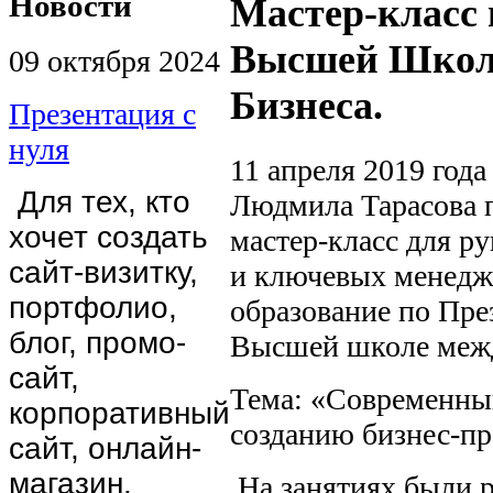
Новости
Мастер-класс 
Высшей Школ
09 октября 2024
Бизнеса.
Презентация с
нуля
11 апреля 2019 год
Для тех, кто
Людмила Тарасова 
хочет создать
мастер-класс для р
сайт-визитку,
и ключевых менед
портфолио,
образование по Пре
блог, промо-
Высшей школе межд
сайт,
Тема: «Современный
корпоративный
созданию бизнес-пр
сайт, онлайн-
магазин.
На занятиях были 