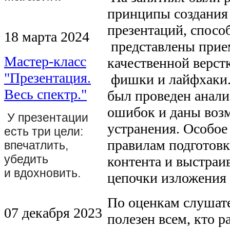
принципы создания
презентаций, спосо
18 марта 2024
представлены прие
Мастер-класс
качественной верст
"Презентация.
фишки и лайфхаки.
Весь спектр."
был проведен анал
ошибок и даны воз
У презентации
устранения. Особое
есть три цели:
правилам подготовк
впечатлить,
убедить
контента и выстраи
и вдохновить.
цепочки изложения 
По оценкам слушате
07 декабря 2023
полезен всем, кто 