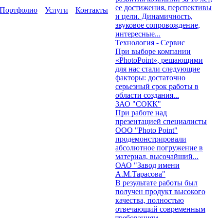
ее достижения, перспективы
Портфолио
Услуги
Контакты
и цели. Динамичность,
звуковое сопровождение,
интересные...
Технология - Сервис
При выборе компании
«PhotoPoint», решающими
для нас стали следующие
факторы: достаточно
серьезный срок работы в
области создания...
ЗАО "СОКК"
При работе над
презентацией специалисты
ООО "Photo Point"
продемонстрировали
абсолютное погружение в
материал, высочайший...
ОАО "Завод имени
А.М.Тарасова"
В результате работы был
получен продукт высокого
качества, полностью
отвечающий современным
требованиям.