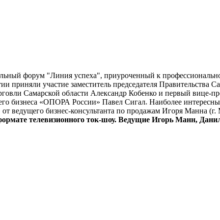
ональный форум "Линия успеха", приуроченный к профессиональн
ии приняли участие заместитель председателя Правительства Са
орговли Самарской области Александр Кобенко и первый вице-п
него бизнеса «ОПОРА России» Павел Сигал
.
Наиболее интересны
от ведущего бизнес-консультанта по продажам Игоря Манна (г. 
формате телевизионного ток-шоу.
Ведущие Игорь Манн, Данил