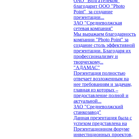
ОАО "ВолгаТелеком"
благодарит ООО "Photo
Point" за создание
презентации...
ЗАО "Средневолжская
сетевая компания"
Мы выражаем благодарность
компании "Photo Point" за
создание столь эффективной
презентации. Благодаря их
профессионализму и
творческому...
"АДАМАС"
Презентация полностью
отвечает возложенным на
нее требованиям и задачам,
главная из которых –
предоставление полной и
актуальной...
ЗАО "Средневолжский
станкозавод"
Данная презентация была с
успехом представлена на
Презентационном форуме
инвестиционных проектов,