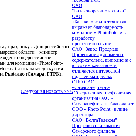
ОАО
"Балаковорезинотехника"
ОАО
«Балаковорезинотехника»
выражает благодарность
компании « PhotoPoint » за
разработку
профессиональной...
ому празднику - Дню российского
ОАО "Завод Продмаш"
марской области – министр
Презентация динамична,
резидент общероссийской
содержательна, выполнена с
ми для компании «
PhotoPoint
»
высоким качеством и
Москва) и открытая дискуссия
отличается интересной
а Рыбалко (Самара, ГТРК).
подачей материала.
ОПО ОАО
«Самаранефтегаз»
Следующая новость >>>
Объединенная профсоюзная
организация ОАО «
Самаранефтегаз» благодарит
ООО « Photo Point» в лице
директора...
ОАО "ВолгаТелеком"
Профсоюзный комитет
Самарского филиала