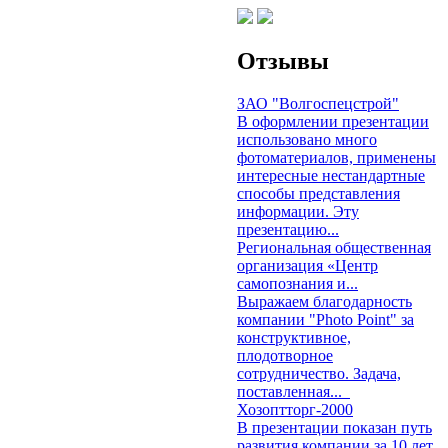
Отзывы
ЗАО "Волгоспецстрой"
В оформлении презентации
использовано много
фотоматериалов, применены
интересные нестандартные
способы представления
информации. Эту
презентацию...
Региональная общественная
организация «Центр
самопознания и...
Выражаем благодарность
компании "Photo Point" за
конструктивное,
плодотворное
сотрудничество. Задача,
поставленная...
Хозоптторг-2000
В презентации показан путь
развития компании за 10 лет,