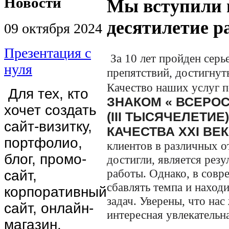
Новости
Мы вступили 
десятилетие р
09 октября 2024
Презентация с
За 10 лет пройден серь
нуля
препятствий,
достигнут
Качество наших услуг 
Для тех, кто
ЗНАКОМ « ВСЕРО
хочет создать
(
III
ТЫСЯЧЕЛЕТИЕ)
сайт-визитку,
КАЧЕСТВА
XXI
ВЕК
портфолио,
клиентов в различных 
блог, промо-
достигли, является рез
работы. Однако, в
совре
сайт,
сбавлять темпа и наход
корпоративный
задач. Уверены, что на
сайт, онлайн-
интересная увлекательна
магазин.