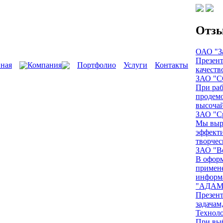
Отз
ОАО "З
Презент
вная
Компания
Портфолио
Услуги
Контакты
качеств
ЗАО "
При раб
продемо
высочай
ЗАО "Ср
Мы выра
эффекти
творческ
ЗАО "В
В оформ
примене
информа
"АДАМ
Презент
задачам
Техноло
При выб