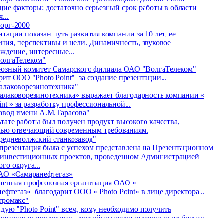
ие факторы: достаточно серьезный срок работы в области
...
орг-2000
нтации показан путь развития компании за 10 лет, ее
ния, перспективы и цели. Динамичность, звуковое
ждение, интересные...
олгаТелеком"
юзный комитет Самарского филиала ОАО "ВолгаТелеком"
рит ООО "Photo Point" за создание презентации...
алаковорезинотехника"
лаковорезинотехника» выражает благодарность компании «
int » за разработку профессиональной...
авод имени А.М.Тарасова"
ьтате работы был получен продукт высокого качества,
тью отвечающий современным требованиям.
редневолжский станкозавод"
презентация была с успехом представлена на Презентационном
 инвестиционных проектов, проведенном Администрацией
ого округа...
О «Самаранефтегаз»
ненная профсоюзная организация ОАО «
ефтегаз» благодарит ООО « Photo Point» в лице директора...
тромакс"
дую "Photo Point" всем, кому необходимо получить
ационную продукцию, достойно представляющую их бизнес.