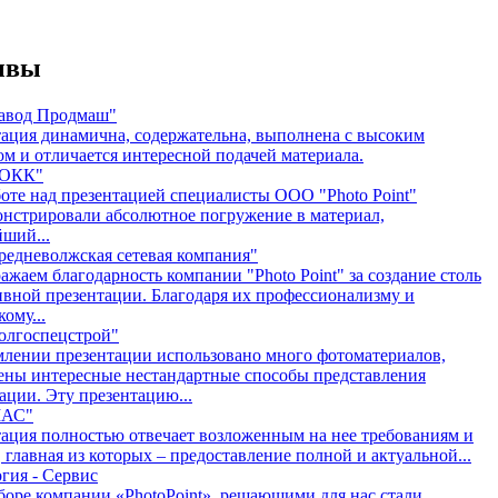
ывы
авод Продмаш"
ация динамична, содержательна, выполнена с высоким
ом и отличается интересной подачей материала.
СОКК"
оте над презентацией специалисты ООО "Photo Point"
нстрировали абсолютное погружение в материал,
ший...
едневолжская сетевая компания"
жаем благодарность компании "Photo Point" за создание столь
вной презентации. Благодаря их профессионализму и
ому...
олгоспецстрой"
лении презентации использовано много фотоматериалов,
ны интересные нестандартные способы представления
ции. Эту презентацию...
АС"
ация полностью отвечает возложенным на нее требованиям и
, главная из которых – предоставление полной и актуальной...
гия - Сервис
оре компании «PhotoPoint», решающими для нас стали