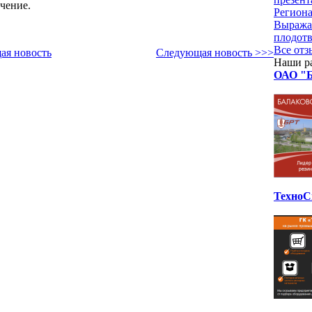
учение.
Региона
Выражае
плодотв
Все от
ая новость
Следующая новость >>>
Наши р
ОАО "Б
ТехноС