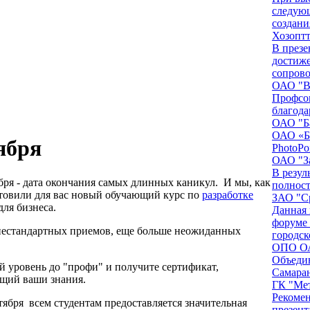
следующ
создания
Хозоптт
В презе
достиже
сопрово
ОАО "В
Профсо
благода
ОАО "Б
ОАО «Ба
ября
PhotoPo
ОАО "З
В резул
бря - дата окончания самых длинных каникул. И мы, как
полнос
отовили для вас новый обучающий курс по
разработке
ЗАО "С
для бизнеса.
Данная 
форуме
нестандартных приемов, еще больше неожиданных
городск
ОПО ОА
Объеди
й уровень до "профи" и получите сертификат,
Самаран
щий ваши знания.
ГК "Ме
Рекомен
нтября всем студентам предоставляется значительная
презент