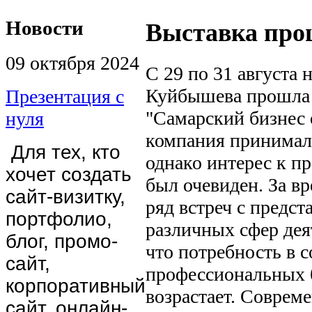
Новости
Выставка про
09 октября 2024
С 29 по 31 августа
Куйбышева прошла 
Презентация с
"Самарский бизнес 
нуля
компания принимала
Для тех, кто
однако интерес к п
хочет создать
был очевиден. За в
сайт-визитку,
ряд встреч с предс
портфолио,
различных сфер дея
блог, промо-
что потребность в 
сайт,
профессиональных 
корпоративный
возрастает. Соврем
сайт, онлайн-