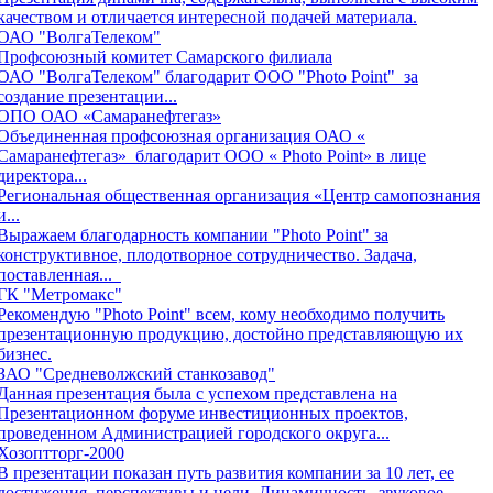
качеством и отличается интересной подачей материала.
ОАО "ВолгаТелеком"
Профсоюзный комитет Самарского филиала
ОАО "ВолгаТелеком" благодарит ООО "Photo Point" за
создание презентации...
ОПО ОАО «Самаранефтегаз»
Объединенная профсоюзная организация ОАО «
Самаранефтегаз» благодарит ООО « Photo Point» в лице
директора...
Региональная общественная организация «Центр самопознания
и...
Выражаем благодарность компании "Photo Point" за
конструктивное, плодотворное сотрудничество. Задача,
поставленная...
ГК "Метромакс"
Рекомендую "Photo Point" всем, кому необходимо получить
презентационную продукцию, достойно представляющую их
бизнес.
ЗАО "Средневолжский станкозавод"
Данная презентация была с успехом представлена на
Презентационном форуме инвестиционных проектов,
проведенном Администрацией городского округа...
Хозоптторг-2000
В презентации показан путь развития компании за 10 лет, ее
достижения, перспективы и цели. Динамичность, звуковое