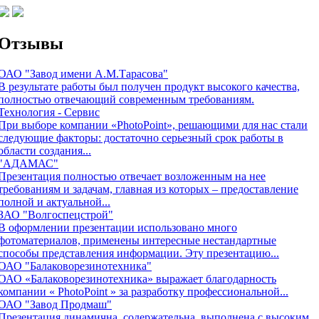
Отзывы
ОАО "Завод имени А.М.Тарасова"
В результате работы был получен продукт высокого качества,
полностью отвечающий современным требованиям.
Технология - Сервис
При выборе компании «PhotoPoint», решающими для нас стали
следующие факторы: достаточно серьезный срок работы в
области создания...
"АДАМАС"
Презентация полностью отвечает возложенным на нее
требованиям и задачам, главная из которых – предоставление
полной и актуальной...
ЗАО "Волгоспецстрой"
В оформлении презентации использовано много
фотоматериалов, применены интересные нестандартные
способы представления информации. Эту презентацию...
ОАО "Балаковорезинотехника"
ОАО «Балаковорезинотехника» выражает благодарность
компании « PhotoPoint » за разработку профессиональной...
ОАО "Завод Продмаш"
Презентация динамична, содержательна, выполнена с высоким