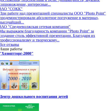
сопровождение, интересные...
ЗАО "СОКК"
При работе над презентацией специалисты ООО "Photo Point"
продемонстрировали абсолютное погружение в материал,
высочайший...
ЗАО "Средневолжская сетевая компания"
Мы выражаем благодарность компании "Photo Point" за
создание столь эффективной презентации. Благодаря их
профессионализму и творческому...
Все отзывы
Наши работы
"Хозоптторг-2000"
Центр дошкольного воспитания детей