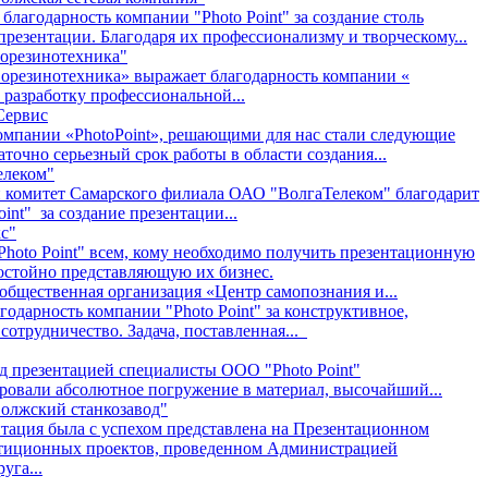
лагодарность компании "Photo Point" за создание столь
резентации. Благодаря их профессионализму и творческому...
орезинотехника"
орезинотехника» выражает благодарность компании «
а разработку профессиональной...
Сервис
омпании «PhotoPoint», решающими для нас стали следующие
аточно серьезный срок работы в области создания...
елеком"
комитет Самарского филиала ОАО "ВолгаТелеком" благодарит
int" за создание презентации...
с"
hoto Point" всем, кому необходимо получить презентационную
остойно представляющую их бизнес.
общественная организация «Центр самопознания и...
одарность компании "Photo Point" за конструктивное,
сотрудничество. Задача, поставленная...
д презентацией специалисты ООО "Photo Point"
ровали абсолютное погружение в материал, высочайший...
олжский станкозавод"
тация была с успехом представлена на Презентационном
тиционных проектов, проведенном Администрацией
уга...