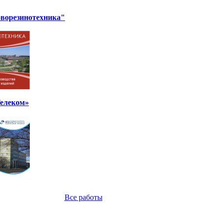
ворезинотехника"
елеком»
Все работы