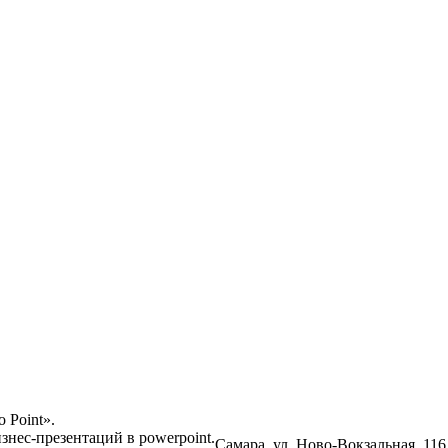
 Point».
знес-презентаций в powerpoint.
Самара,
ул. Ново-Вокзальная,
116