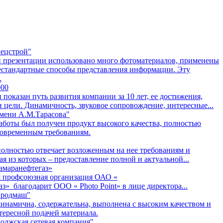
ецстрой"
 презентации использовано много фотоматериалов, применены
естандартные способы представления информации. Эту
.
000
 показан путь развития компании за 10 лет, ее достижения,
 цели. Динамичность, звуковое сопровождение, интересные...
мени А.М.Тарасова"
работы был получен продукт высокого качества, полностью
овременным требованиям.
полностью отвечает возложенным на нее требованиям и
ная из которых – предоставление полной и актуальной...
маранефтегаз»
 профсоюзная организация ОАО «
з» благодарит ООО « Photo Point» в лице директора...
Продмаш"
инамична, содержательна, выполнена с высоким качеством и
тересной подачей материала.
олжская сетевая компания"