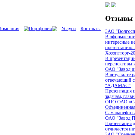
Отзывы
Компания
Портфолио
Услуги
Контакты
ЗАО "Волгосп
В оформлении
интересные н
презентацию..
Хозоптторг-2
В презентации
перспективы и
ОАО "Завод и
В результате 
отвечающий с
"АДАМАС"
Презентация 
задачам, глав
ОПО ОАО «Са
Объединенная
Самаранефтега
ОАО "Завод 
Презентация д
отличается ин
ЗАО "Среднев