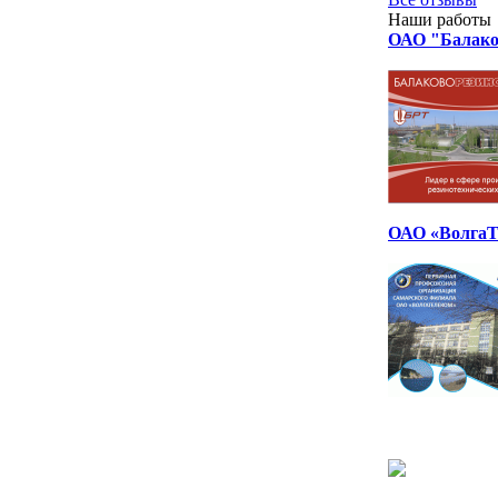
Наши работы
ОАО "Балако
ОАО «ВолгаТ