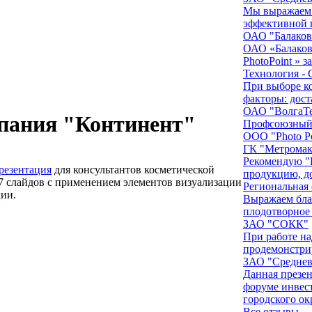
Мы выражаем б
эффективной п
ОАО "Балаков
ОАО «Балаков
PhotoPoint » з
Технология - 
При выборе к
факторы: дост
ОАО "ВолгаТ
пания "Континент"
Профсоюзный 
ООО "Photo Po
ГК "Метромак
Рекомендую "P
резентация
для консультантов косметической
продукцию, д
7 слайдов с применением элементов визуализации
Региональная 
ии.
Выражаем благ
плодотворное 
ЗАО "СОКК"
При работе на
продемонстри
ЗАО "Среднев
Данная презен
форуме инвес
городского окр
Все отзывы